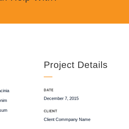
Project Details
acinia
DATE
December 7, 2015
 enim
ipsum
CLIENT
Client Commpany Name