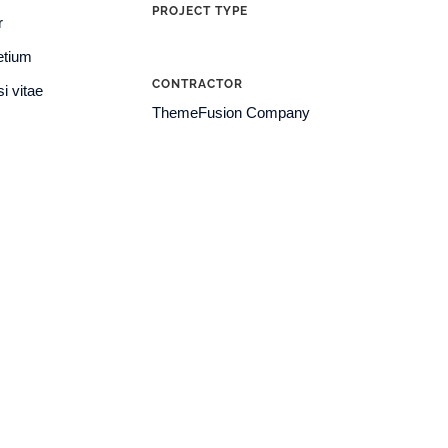
PROJECT TYPE
r
Commercial
etium
CONTRACTOR
si vitae
ThemeFusion Company