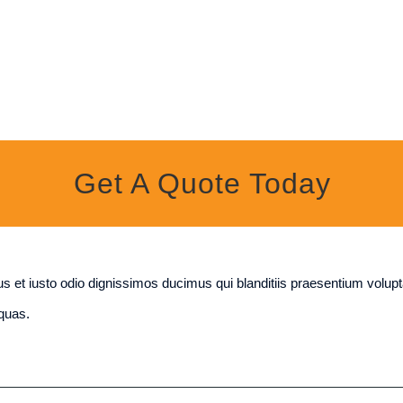
Get A Quote Today
 et iusto odio dignissimos ducimus qui blanditiis praesentium volupt
 quas.