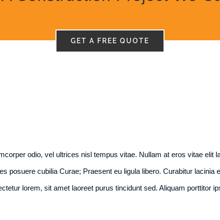
GET A FREE QUOTE
corper odio, vel ultrices nisl tempus vitae. Nullam at eros vitae elit l
ices posuere cubilia Curae; Praesent eu ligula libero. Curabitur lacinia
ctetur lorem, sit amet laoreet purus tincidunt sed. Aliquam porttitor 